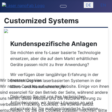
Sprache auswäh
DE
EN
Customized Systems
Kundenspezifische Anlagen
Sie möchten eine fs-Laser basierte Technologie
einsetzen, aber die auf dem Markt erhältlichen
Geräte passen nicht zu Ihrer Anwendung?
Wir verfügen über langjährige Erfahrung in der
Wir benutzen Cookies
Entwicklung von laserbasierten Systemen in der
Wir nutzen Cookies auf unserer Website. Einige von ihnen
Mikro- und Nanotechnologie.
sind essenziell für den Betrieb der Seite, während andere
Diskutieren Sie mit uns Ihre technischen
uns helfen, diese Website und die Nutzererfahrung zu
Anforderungen, wir bieten Lösungen an und
verbessern (Tracking Cookies). Sie können selbst
entwickeln für Sie maßgeschneiderte Systeme.
entscheiden, ob Sie die Cookies zulassen möchten. Bitte