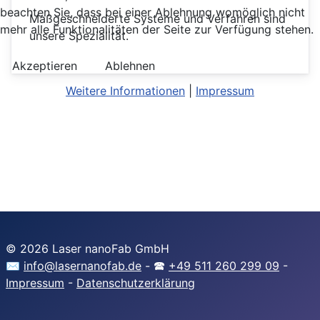
beachten Sie, dass bei einer Ablehnung womöglich nicht
Maßgeschneiderte Systeme und Verfahren sind
mehr alle Funktionalitäten der Seite zur Verfügung stehen.
unsere Spezialität.
Akzeptieren
Ablehnen
Weitere Informationen
|
Impressum
© 2026 Laser nanoFab GmbH
✉
info@lasernanofab.de
- 🕿
+49 511 260 299 09
-
Impressum
-
Datenschutzerklärung