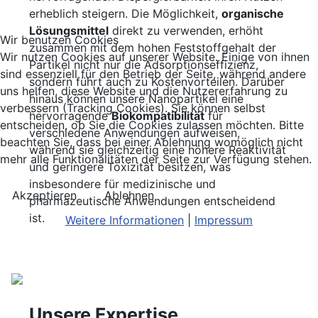
erheblich steigern. Die Möglichkeit,
organische
Lösungsmittel
direkt zu verwenden, erhöht
Wir benutzen Cookies
zusammen mit dem hohen Feststoffgehalt der
Wir nutzen Cookies auf unserer Website. Einige von ihnen
Partikel nicht nur die Adsorptionseffizienz,
sind essenziell für den Betrieb der Seite, während andere
sondern führt auch zu Kostenvorteilen. Darüber
uns helfen, diese Website und die Nutzererfahrung zu
hinaus können unsere Nanopartikel eine
verbessern (Tracking Cookies). Sie können selbst
hervorragende
Biokompatibilität
für
entscheiden, ob Sie die Cookies zulassen möchten. Bitte
verschiedene Anwendungen aufweisen,
beachten Sie, dass bei einer Ablehnung womöglich nicht
während sie gleichzeitig eine höhere Reaktivität
mehr alle Funktionalitäten der Seite zur Verfügung stehen.
und geringere Toxizität besitzen, was
insbesondere für medizinische und
Akzeptieren
Ablehnen
pharmazeutische Anwendungen entscheidend
ist.
Weitere Informationen
|
Impressum
Unsere Expertise